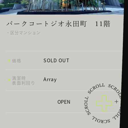
パークコートジオ永田町 11階
・区分マンション
SOLD OUT
価格
満室時
Array
表面利回り
OPEN
東京都千代田区永田町2丁目17-11
所在地