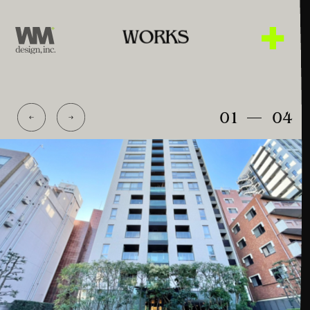
W
O
R
K
S
WORKS
ABOUT US
01
04
CONTACT US