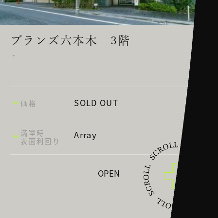
ブランズ六本木 3階
・
SOLD OUT
価格
満室時
Array
表面利回り
OPEN
東京都港区六本木7丁目17-10
所在地