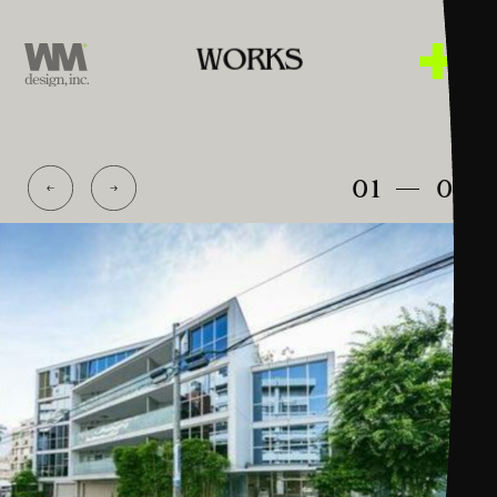
W
O
R
K
S
WORKS
ABOUT US
01
04
CONTACT US