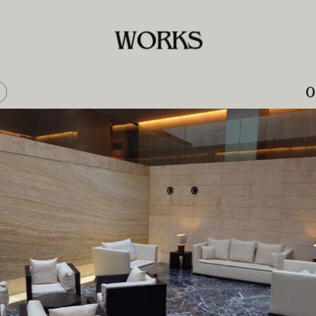
W
O
R
K
S
0