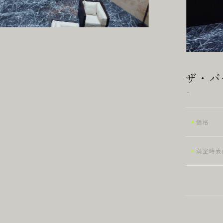
ザ・パ
・
価格
満室時
表
所在地